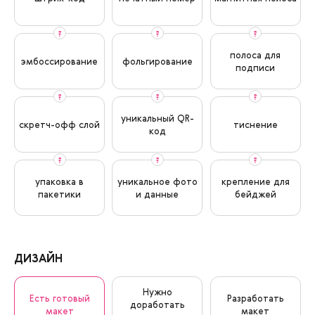
?
?
?
полоса для
эмбоссирование
фольгирование
подписи
?
?
?
уникальный QR-
скретч-офф слой
тиснение
код
?
?
?
упаковка в
уникальное фото
креплениe для
пакетики
и данные
бейджей
ДИЗАЙН
Нужно
Есть готовый
Разработать
доработать
макет
макет