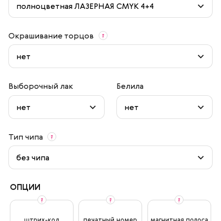
Окрашивание торцов
?
Выборочный лак
Белила
Тип чипа
?
ОПЦИИ
?
?
?
штрих-код
печатный номер
магнитная полоса