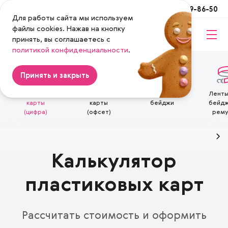
Москва
+7 (495) 649-86-50
Для работы сайта мы используем
файлы cookies. Нажав на кнопку
принять, вы соглашаетесь с
Magenta
политикой конфиденциальности
.
Принять и закрыть
Пластиковые
Пластиковые
Пластиковые
Ленты
карты
карты
бейджи
бейдж
(цифра)
(офсет)
рему
Калькулятор
пластиковых карт
Рассчитать стоимость и оформить