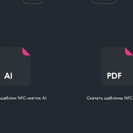
AI
PDF
 шаблон NFC-меток AI
Скачать шаблоны NFC