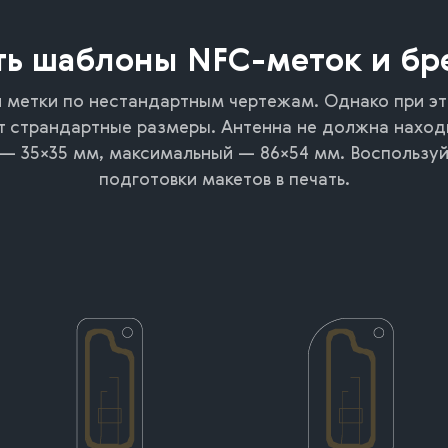
ть шаблоны NFC-меток и бр
 метки по нестандартным чертежам. Однако при это
т страндартные размеры. Антенна не должна находи
 — 35×35 мм, максимальный — 86×54 мм. Воспользу
подготовки макетов в печать.