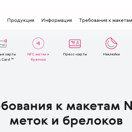
Продукция
Информация
Требования к макета
ые карты
NFC метки и
Пресс-карты
Наклейки
 Card ™
брелоки
бования к макетам 
меток и брелоков