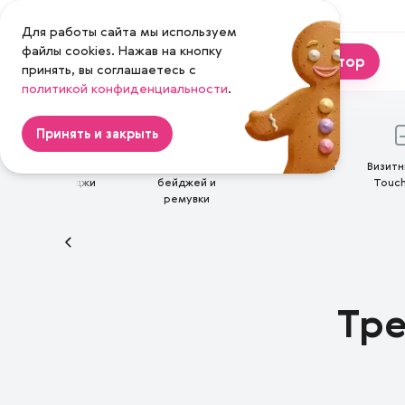
Москва
Для работы сайта мы используем
файлы cookies. Нажав на кнопку
Калькулятор
принять, вы соглашаетесь с
политикой конфиденциальности
Magenta
.
Принять и закрыть
Пластиковые
Ленты для
Картхолдеры
Визитн
бейджи
бейджей и
Touch
ремувки
Тре