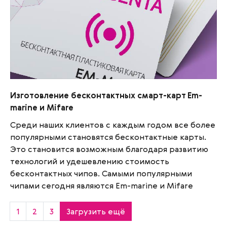
Изготовление бесконтактных смарт-карт Em-
Изготовление бесконтактных смарт-карт Em-
marine и Mifare
marine и Mifare
Среди наших клиентов с каждым годом все более
популярными становятся бесконтактные карты.
Это становится возможным благодаря развитию
технологий и удешевлению стоимость
бесконтактных чипов. Самыми популярными
чипами сегодня являются Em-marine и Mifare
1
2
3
Загрузить ещё