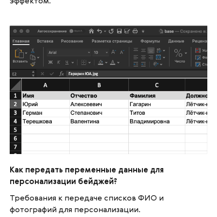
эффектом.
Как передать переменные данные для
Как передать переменные данные для
персонализации бейджей?
персонализации бейджей?
Требования к передаче списков ФИО и
фотографий для персонализации.