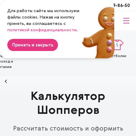
Москва
+7 (495) 649-86-50
Для работы сайта мы используем
файлы cookies. Нажав на кнопку
принять, вы соглашаетесь с
Magenta
политикой конфиденциальности
.
Принять и закрыть
квёнок®
Кружки
Шопперы
Футболки
оход и
итание
Калькулятор
Шопперов
Рассчитать стоимость и оформить