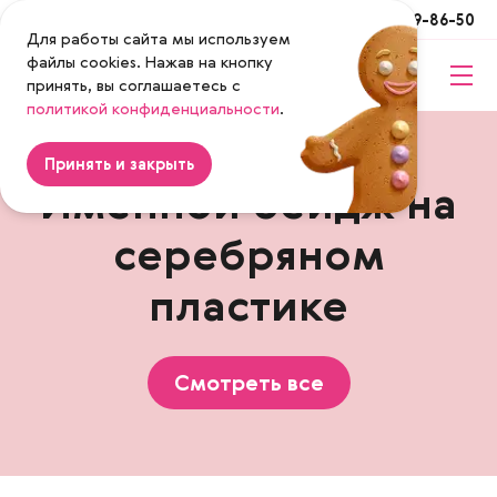
Москва
+7 (495) 649-86-50
Для работы сайта мы используем
файлы cookies. Нажав на кнопку
принять, вы соглашаетесь с
Magenta
политикой конфиденциальности
.
Принять и закрыть
Именной бейдж на
серебряном
пластике
Смотреть все