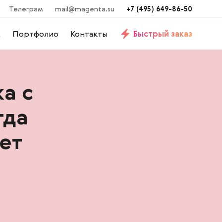
Телеграм
mail@magenta.su
+7 (495) 649-86-50
м
Портфолио
Контакты
Быстрый заказ
а с
гда
ет