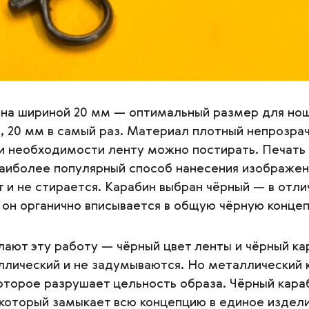
ена шириной 20 мм — оптимальный размер для но
 20 мм в самый раз. Материал плотный непрозрач
и необходимости ленту можно постирать. Печать
аиболее популярный способ нанесения изображени
т и не стирается. Карабин выбран чёрный — в отли
 он органично вписывается в общую чёрную конце
ают эту работу — чёрный цвет ленты и чёрный ка
лический и не задумываются. Но металлический 
оторое разрушает цельность образа. Чёрный кара
который замыкает всю концепцию в единое издели