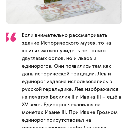
Если внимательно рассматривать
здание Исторического музея, то на
шпилях можно увидеть не только
двуглавых орлов, но и львов и
единорогов. Они появились там как
дань исторической традиции. Лев и
единорог издавна использовались в
русской геральдике. Лев изображался
на печатях Василия II и Ивана III – ещё в
XV веке. Единорог чеканился на
монетах Иване III. При Иване Грозном
единорог присутствовал на
государственном гербе (на груди